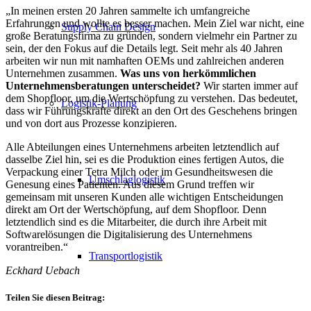
„In meinen ersten 20 Jahren sammelte ich umfangreiche
Erfahrungen und wollte es besser machen. Mein Ziel war nicht, eine
Supply Chain Design
große Beratungsfirma zu gründen, sondern vielmehr ein Partner zu
sein, der den Fokus auf die Details legt. Seit mehr als 40 Jahren
arbeiten wir nun mit namhaften OEMs und zahlreichen anderen
Unternehmen zusammen.
Was uns von herkömmlichen
Unternehmensberatungen unterscheidet?
Wir starten immer auf
dem Shopfloor, um die Wertschöpfung zu verstehen. Das bedeutet,
Logistik-Planung
dass wir Führungskräfte direkt an den Ort des Geschehens bringen
und von dort aus Prozesse konzipieren.
Alle Abteilungen eines Unternehmens arbeiten letztendlich auf
dasselbe Ziel hin, sei es die Produktion eines fertigen Autos, die
Verpackung einer Tetra Milch oder im Gesundheitswesen die
Umschlaglogistik
Genesung eines Patienten. Aus diesem Grund treffen wir
gemeinsam mit unseren Kunden alle wichtigen Entscheidungen
direkt am Ort der Wertschöpfung, auf dem Shopfloor. Denn
letztendlich sind es die Mitarbeiter, die durch ihre Arbeit mit
Softwarelösungen die Digitalisierung des Unternehmens
vorantreiben.“
Transportlogistik
Eckhard Uebach
Teilen Sie diesen Beitrag: