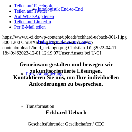
Teilen auf Facebook
Intralogistik End-to-End
Teilen auf Twitter
Auf WhatsApp teilen
Teilen auf LinkedIn
Per E-Mail teilen
https://www.u-ci.de/wp-content/uploads/eckhard-uebach-001-1.jpg
Behälter- und Ladungsträger
800
1200
Christian Tölg
https://www.u-ci.de/wp-
content/uploads/bold_uci-logo.png
Christian Tölg
2022-04-11
18:49:46
2023-12-01 12:19:07
Unser Ansatz bei U-CI
Gemeinsam gestalten und bewegen wir
zukunftsorientierte Lösungen.
Prozessoptimierung
Kontaktieren Sie uns, um Ihre individuellen
Anforderungen zu besprechen.
Transformation
Eckhard Uebach
Geschäftsführender Gesellschafter / CEO